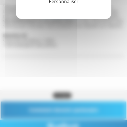
Personnaliser
Vous souhaitez figurer dans notre base de données pour
bénéficier d’une visibilité plus importante ? Remplissez sans
plus attendre notre
formulaire de contact
en nous indiquant
vos certifications et vos points forts
, et nous reviendrons vers
vous au plus vite pour vous proposer une solution sur mesure.
Bluetime SA
Chaussée de Wavre 1100/4
1160 Auderghem (Bruxelles)
Comment devenir partenaire